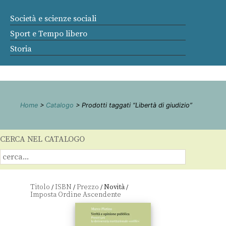
Società e scienze sociali
Sport e Tempo libero
Storia
Home
>
Catalogo
> Prodotti taggati “Libertà di giudizio”
CERCA NEL CATALOGO
Titolo
ISBN
Prezzo
Novità
/
/
/
/