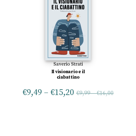
Saverio Strati
Il visionario e il
ciabattino
€
9,49
–
€
15,20
€
9,99
–
€
16,00