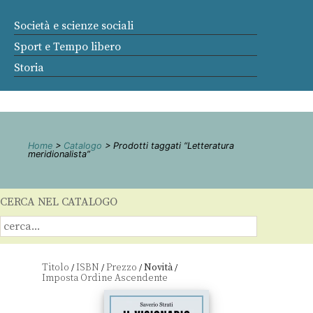
Società e scienze sociali
Sport e Tempo libero
Storia
Home
>
Catalogo
> Prodotti taggati “Letteratura
meridionalista”
CERCA NEL CATALOGO
Titolo
ISBN
Prezzo
Novità
/
/
/
/