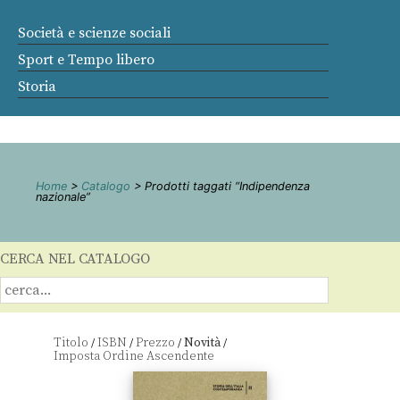
Società e scienze sociali
Sport e Tempo libero
Storia
Home
>
Catalogo
> Prodotti taggati “Indipendenza
nazionale”
CERCA NEL CATALOGO
Titolo
ISBN
Prezzo
Novità
/
/
/
/