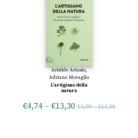
Aristide Artusio
,
Adriano Moraglio
L’artigiano della
natura
€
4,74
–
€
13,30
€
4,99
–
€
14,00