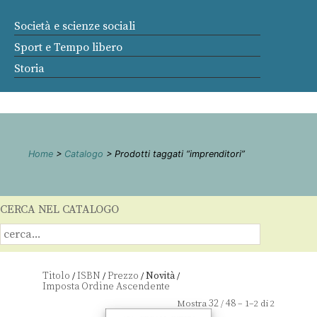
Società e scienze sociali
Sport e Tempo libero
Storia
Home
>
Catalogo
> Prodotti taggati “imprenditori”
CERCA NEL CATALOGO
Titolo
ISBN
Prezzo
Novità
/
/
/
/
32
48
Mostra
/
– 1–2 di 2