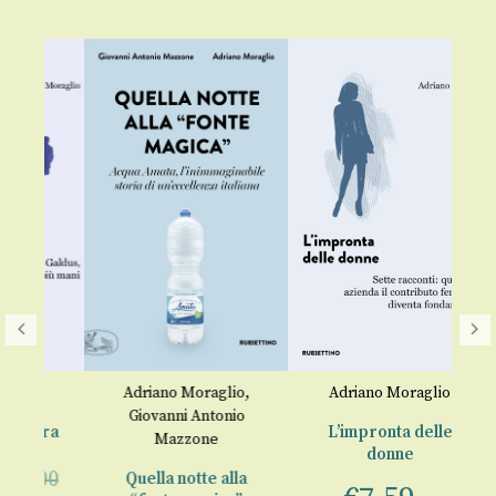
o
Adriano Moraglio
,
Adriano Moraglio
Giovanni Antonio
tra
L’impronta delle
Mazzone
donne
S
,00
Quella notte alla