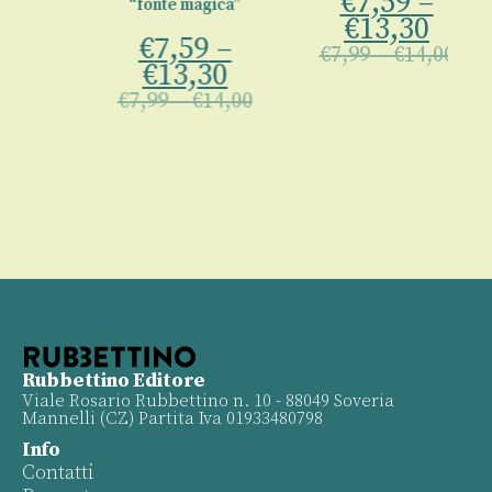
€
7,59
–
“fonte magica”
€
€
13,30
€
7,59
–
€
7,99
–
€
14,00
€
13,30
€
7,99
–
€
14,00
Rubbettino Editore
Viale Rosario Rubbettino n. 10 - 88049 Soveria
Mannelli (CZ) Partita Iva 01933480798
Info
Contatti