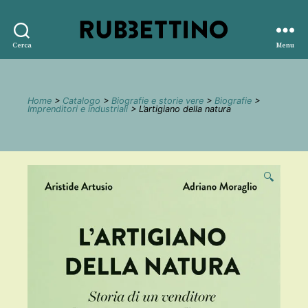
Rubbettino
Cerca
Menu
editore
Home
>
Catalogo
>
Biografie e storie vere
>
Biografie
>
Imprenditori e industriali
> L’artigiano della natura
🔍