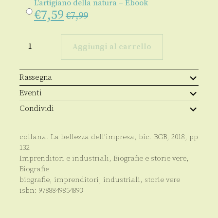
L'artigiano della natura – Ebook
€
7,59
€
7,99
L'artigiano
della
Aggiungi al carrello
natura
quantità
Rassegna
Eventi
Condividi
collana:
La bellezza dell'impresa
, bic:
BGB
,
2018
, pp
132
Imprenditori e industriali
,
Biografie e storie vere
,
Biografie
biografie
,
imprenditori
,
industriali
,
storie vere
isbn:
9788849854893