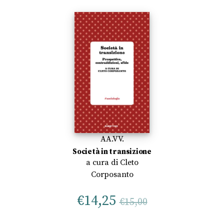
AA.VV.
Società in transizione
a cura di
Cleto
Corposanto
€
14,25
€
15,00