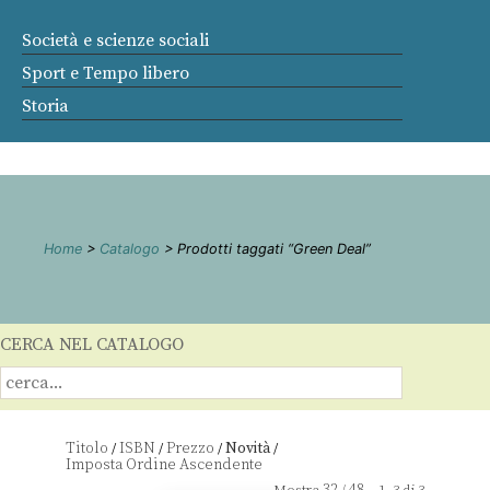
Società e scienze sociali
Sport e Tempo libero
Storia
Home
>
Catalogo
> Prodotti taggati “Green Deal”
CERCA NEL CATALOGO
Titolo
ISBN
Prezzo
Novità
/
/
/
/