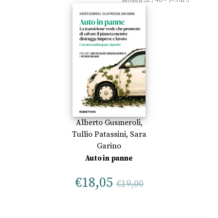
32
48
Mostra
/
– 1–3 di 3
Alberto Gusmeroli
,
Tullio Patassini
,
Sara
Garino
Auto in panne
€
18,05
€
19,00