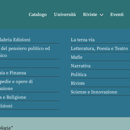
Catalogo
Università
Riviste
Eventi
labria Edizioni
La terza via
 del pensiero politico ed
Letteratura, Poesia e Teatro
ico
Mafie
Narrativa
ia e Finanza
Politica
pedie e opere di
Riviste
azione
Scienze e Innovazione
a e Religione
dizioni
ologia”