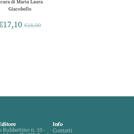
 cura di
Maria Laura
Giacobello
€
17,10
€
18,00
Editore
Info
o Rubbettino n. 10 -
Contatti