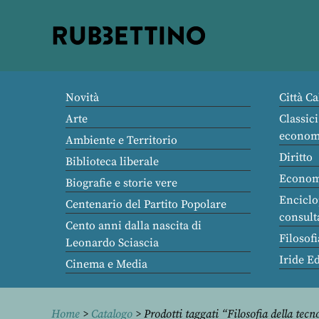
Rubbettino
editore
Novità
Città Ca
Arte
Classici
econom
Ambiente e Territorio
Diritto
Biblioteca liberale
Econom
Biografie e storie vere
Enciclo
Centenario del Partito Popolare
consult
Cento anni dalla nascita di
Filosofi
Leonardo Sciascia
Iride E
Cinema e Media
Home
>
Catalogo
> Prodotti taggati “Filosofia della tecn