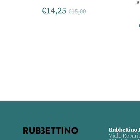
a
€
14,25
€
15,00
Rubbettino 
Viale Rosari