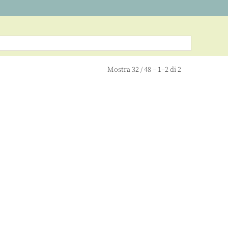
Mostra
32
/
48
– 1–2 di 2