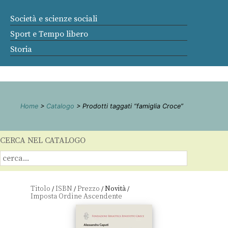
Società e scienze sociali
Sport e Tempo libero
Storia
Home
>
Catalogo
> Prodotti taggati “famiglia Croce”
CERCA NEL CATALOGO
Titolo
ISBN
Prezzo
Novità
/
/
/
/