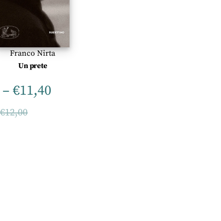
Franco Nirta
Un prete
–
€
11,40
–
€
12,00