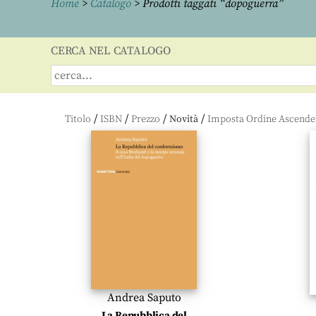
Home
>
Catalogo
> Prodotti taggati “dopoguerra”
CERCA NEL CATALOGO
/
/
/
/
Titolo
ISBN
Prezzo
Novità
Andrea Saputo
La Repubblica del