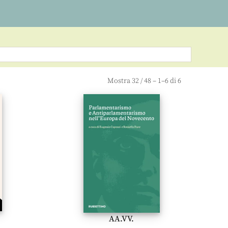
Mostra
32
/
48
– 1–6 di 6
AA.VV.