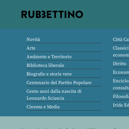
Rubbettino
editore
Novità
Città Ca
Arte
Classici
econom
Ambiente e Territorio
Diritto
Biblioteca liberale
Econom
Biografie e storie vere
Enciclo
Centenario del Partito Popolare
consult
Cento anni dalla nascita di
Filosofi
Leonardo Sciascia
Iride E
Cinema e Media