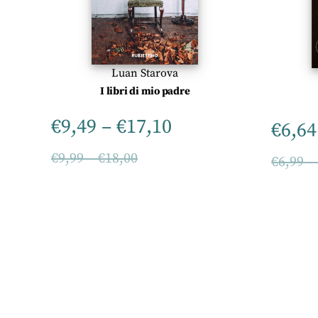
Luan Starova
I libri di mio padre
€
9,49
–
€
17,10
€
6,64
€
9,99
–
€
18,00
€
6,99