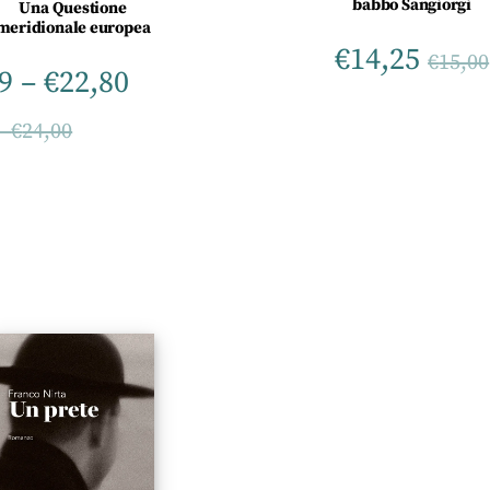
babbo Sangiorgi
Una Questione
meridionale europea
€
14,25
€
15,00
9
–
€
22,80
–
€
24,00