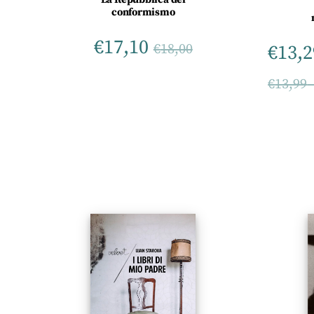
conformismo
€
17,10
€
13,2
€
18,00
€
13,99