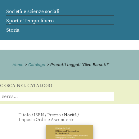
Società e scienze sociali
Sport e Tempo libero
Storia
Home
>
Catalogo
> Prodotti taggati “Divo Barsotti”
CERCA NEL CATALOGO
Titolo
ISBN
Prezzo
Novità
/
/
/
/