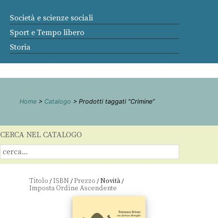
Società e scienze sociali
Sport e Tempo libero
Storia
Home
>
Catalogo
> Prodotti taggati “Crimine”
CERCA NEL CATALOGO
Titolo
ISBN
Prezzo
Novità
/
/
/
/