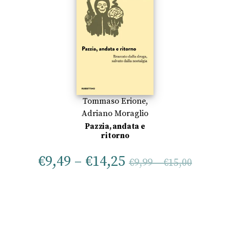
Tommaso Erione
,
Adriano Moraglio
Pazzia, andata e
ritorno
€
9,49
–
€
14,25
€
9,99
–
€
15,00