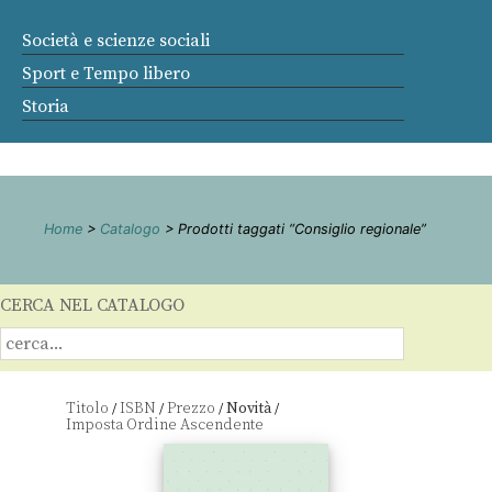
Società e scienze sociali
Sport e Tempo libero
Storia
Home
>
Catalogo
> Prodotti taggati “Consiglio regionale”
CERCA NEL CATALOGO
Titolo
ISBN
Prezzo
Novità
/
/
/
/