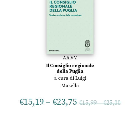
AA.VV.
Il Consiglio regionale
della Puglia
a cura di
Luigi
Masella
€
15,19
–
€
23,75
€
15,99
–
€
25,00