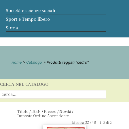
Società e scienze sociali
Sport e Tempo libero
Storia
Home
>
Catalogo
> Prodotti taggati “cedro”
CERCA NEL CATALOGO
Titolo
ISBN
Prezzo
Novità
/
/
/
/
32
48
Mostra
/
– 1–2 di 2