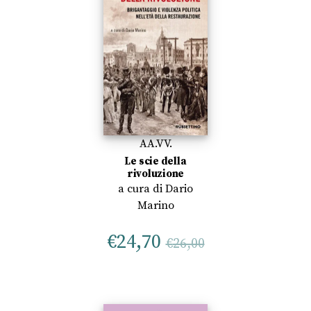
AA.VV.
Le scie della
rivoluzione
a cura di
Dario
Marino
€
24,70
€
26,00