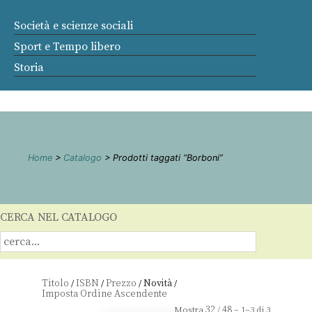
Società e scienze sociali
Sport e Tempo libero
Storia
Home
>
Catalogo
> Prodotti taggati “Borboni”
CERCA NEL CATALOGO
Titolo
ISBN
Prezzo
Novità
/
/
/
/
32
48
Mostra
/
– 1–3 di 3