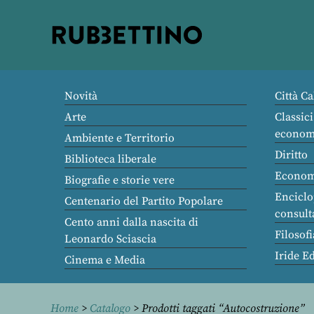
Rubbettino
editore
Novità
Città Ca
Arte
Classici
econom
Ambiente e Territorio
Diritto
Biblioteca liberale
Econom
Biografie e storie vere
Enciclo
Centenario del Partito Popolare
consult
Cento anni dalla nascita di
Filosofi
Leonardo Sciascia
Iride E
Cinema e Media
Home
>
Catalogo
> Prodotti taggati “Autocostruzione”