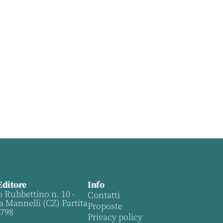
Editore
Info
o Rubbettino n. 10 -
Contatti
a Mannelli (CZ) Partita
Proposte
0798
Privacy policy