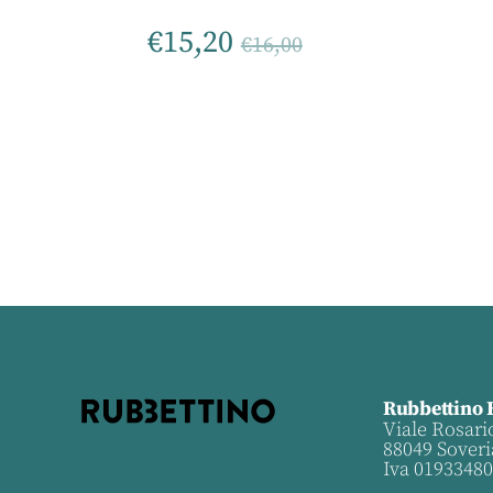
€
15,20
€
16,00
Rubbettino 
Viale Rosari
88049 Soveri
Iva 0193348