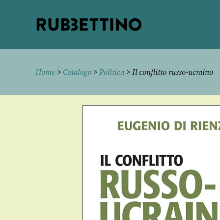
Rubbettino
editore
Home
>
Catalogo
>
Politica
> Il conflitto russo-ucraino