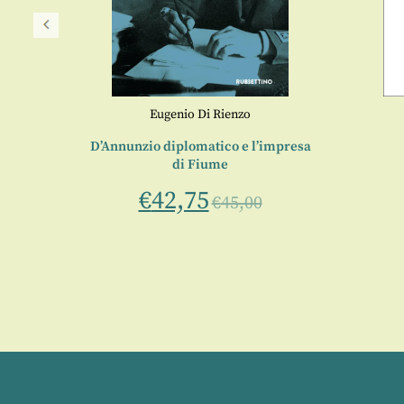
Eugenio Di Rienzo
entale
D’Annunzio diplomatico e l’impresa
di Fiume
0
€
42,75
€
45,00