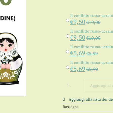
Il conflitto russo-ucrai
€
9,50
€
10,00
Il conflitto russo-ucrai
€
9,50
€
10,00
Il conflitto russo-ucrai
€
5,69
€
5,99
Il conflitto russo-ucrai
€
5,69
€
5,99
Il
conflitto
Aggiungi al 
russo-
ucraino
quantità
Aggiungi alla lista dei de
Rassegna