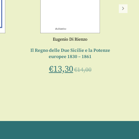
Le 
Eugenio Di Rienzo
Il Regno delle Due Sicilie e la Potenze
europee 1830 – 1861
€
13,30
€
14,00