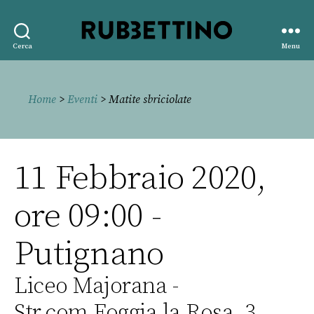
Rubbettino
Cerca
Menu
editore
Home
>
Eventi
> Matite sbriciolate
11 Febbraio 2020,
ore 09:00 -
Putignano
Liceo Majorana -
Str.com.Foggia la Rosa, 3