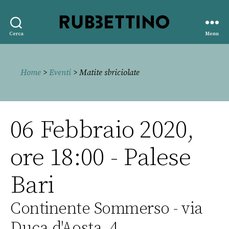
Rubbettino
Cerca
Menu
editore
Home
>
Eventi
> Matite sbriciolate
06 Febbraio 2020,
ore 18:00 - Palese
Bari
Continente Sommerso - via
Duca d'Aosta, 4