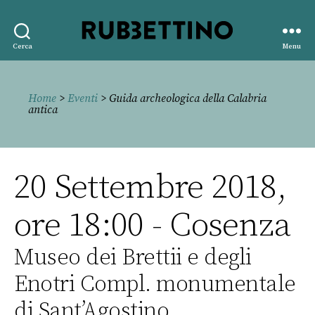
Rubbettino
Cerca
Menu
editore
Home
>
Eventi
> Guida archeologica della Calabria
antica
20 Settembre 2018,
ore 18:00 - Cosenza
Museo dei Brettii e degli
Enotri Compl. monumentale
di Sant’Agostino