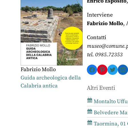
Enrico Esposito
Interviene
Fabrizio Mollo
, 
Contatti
museo@comune.pr
tel. 0985.72353
Facebook
Pinterest
Twitte
Li
Fabrizio Mollo
Guida archeologica della
Calabria antica
Altri Eventi
Montalto Uffug
Belvedere Mari
Taormina, 01 