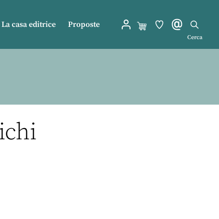
La casa editrice
Proposte
Cerca
ichi