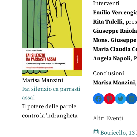
Interventi
Emilio Verrengi
Rita Tulelli
, pre
Giuseppe Raiola
Mons. Giuseppe 
Maria Claudia C
Angela Napoli
, 
Conclusioni
Marisa Manzini
Marisa Manzini
Fai silenzio ca parrasti
Facebook
Pinterest
Twitte
Li
assai
Il potere delle parole
contro la 'ndrangheta
Altri Eventi
Botricello, 13