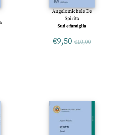
Angelomichele De
Spirito
a
Sud e famiglia
€
9,50
€
10,00