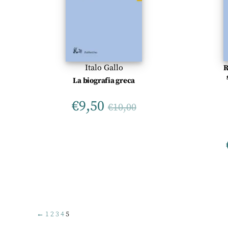
Italo Gallo
R
La biografia greca
€
9,50
€
10,00
←
1
2
3
4
5