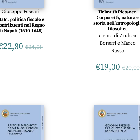
Giuseppe Foscari
Helmuth Plessner.
Corporeità, natura e
tato, politica fiscale e
storia nell’antropologi
ontribuenti nel Regno
filosofica
di Napoli (1610-1648)
a cura di
Andrea
Borsari
e
Marco
€
22,80
€
24,00
Russo
€
19,00
€
20,00