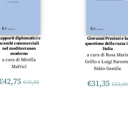
apporti diplomatici e
Giovanni Preziosi e l
scambi commerciali
questione della razza 
nel mediterraneo
Italia
moderno
a cura di
Rosa Mari
a cura di
Mirella
Grillo
e
Luigi Parent
Mafrici
Fabio Gentile
€
42,75
€
31,35
€
45,00
€
33,00