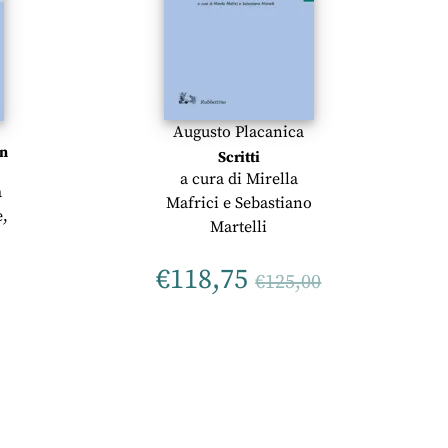
Augusto Placanica
a
in
Scritti
a cura di
Mirella
a
Mafrici
e
Sebastiano
e,
Martelli
€
118,75
€
125,00