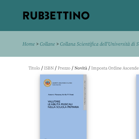
Rubbettino
editore
Home
>
Collane
>
Collana Scientifica dell'Università di 
/
/
/
/
Titolo
ISBN
Prezzo
Novità