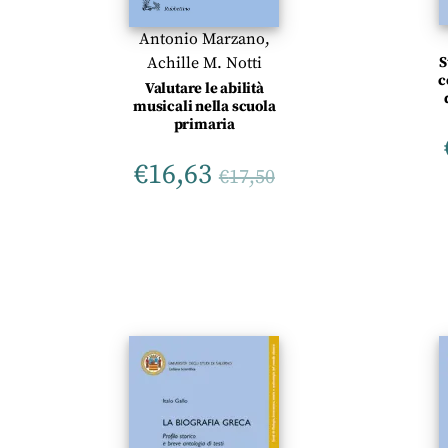
Antonio Marzano
,
Achille M. Notti
S
c
Valutare le abilità
musicali nella scuola
primaria
€
16,63
€
17,50