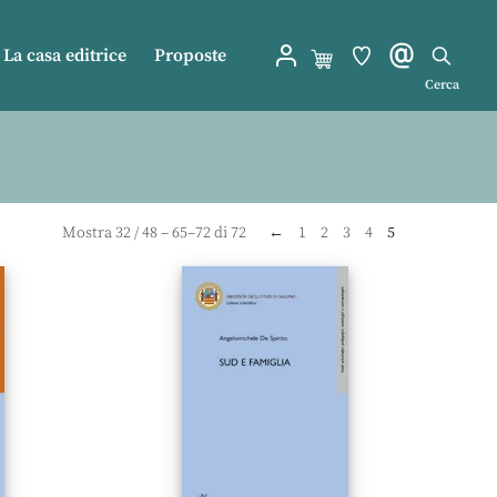
La casa editrice
Proposte
Cerca
Mostra
32
/
48
– 65–72 di 72
←
1
2
3
4
5