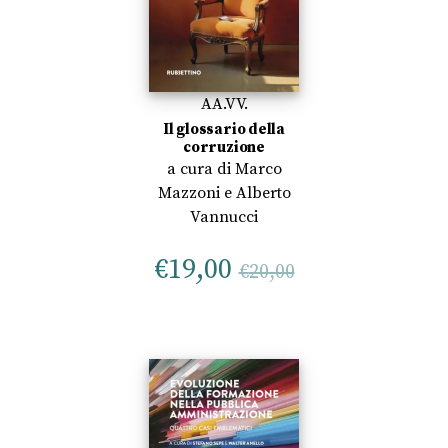
AA.VV.
Il glossario della
corruzione
a cura di
Marco
Mazzoni
e
Alberto
Vannucci
€
19,00
€
20,00