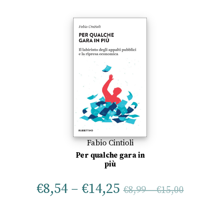
Fabio Cintioli
Per qualche gara in
più
€
8,54
–
€
14,25
€
8,99
–
€
15,00