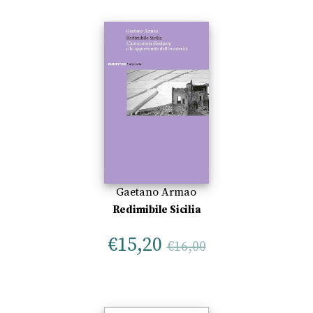
Gaetano Armao
Redimibile Sicilia
€
15,20
€
16,00