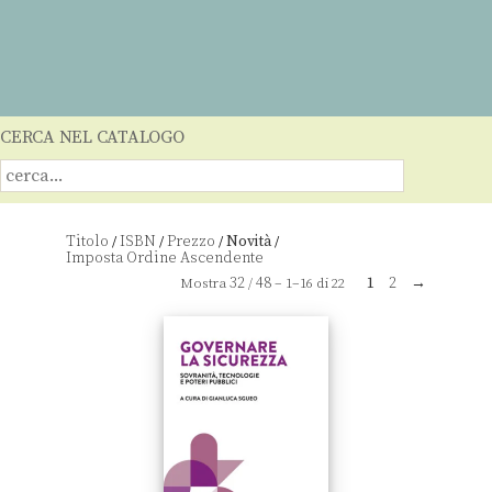
CERCA NEL CATALOGO
Titolo
ISBN
Prezzo
Novità
/
/
/
/
32
48
1
2
→
Mostra
/
– 1–16 di 22