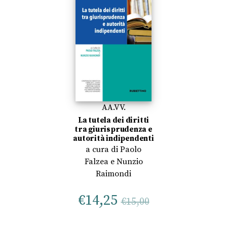
AA.VV.
La tutela dei diritti
tra giurisprudenza e
autorità indipendenti
a cura di
Paolo
Falzea
e
Nunzio
Raimondi
€
14,25
€
15,00