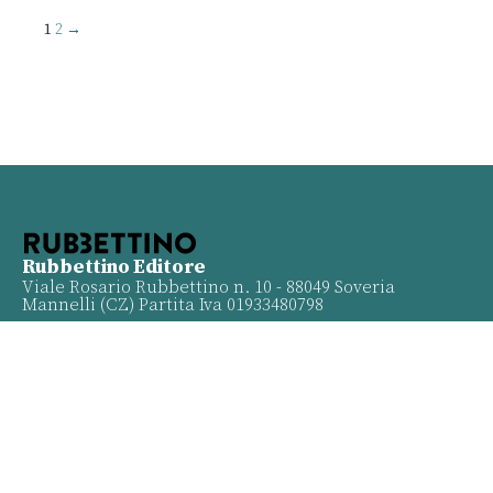
1
2
→
Rubbettino Editore
Viale Rosario Rubbettino n. 10 - 88049 Soveria
Mannelli (CZ) Partita Iva 01933480798
Info
Contatti
Proposte
Privacy policy
Twitter
Facebook
Youtube