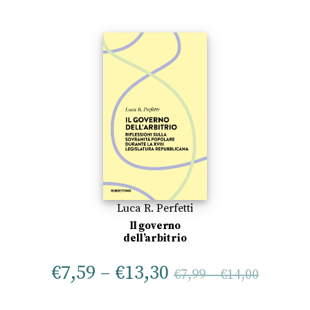
Luca R. Perfetti
Il governo
dell’arbitrio
€
7,59
–
€
13,30
€
7,99
–
€
14,00