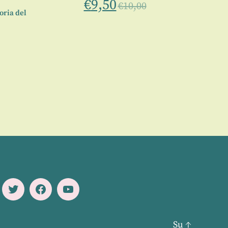
€
9,50
€
10,00
eoria del
Twitter
Facebook
Youtube
Su
↑