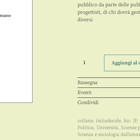
pubblico da parte delle pub
progettisti, di chi dovrà ges
diversi
Il
dibattito
Aggiungi al 
pubblico
per
infrastrutture
utili,
Rassegna
snelle
e
Eventi
condivise
quantità
Condividi
collana:
italiadecide
, bic:
JP
,
Politica
,
Università
,
Scienze 
Scienza e sociologia dell’amm