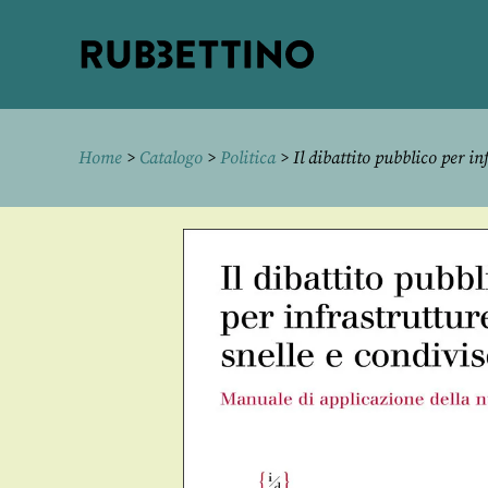
Rubbettino
editore
Home
>
Catalogo
>
Politica
> Il dibattito pubblico per inf