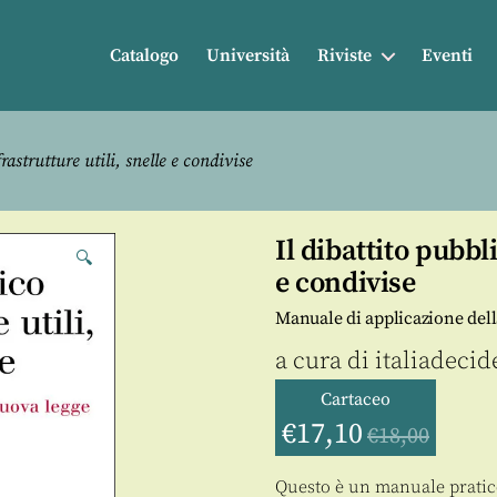
Catalogo
Università
Riviste
Eventi
rastrutture utili, snelle e condivise
Il dibattito pubbl
🔍
e condivise
Manuale di applicazione del
a cura di
italiadecid
Cartaceo
€
17,10
€
18,00
Questo è un manuale pratico