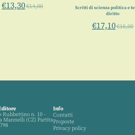
€
13,30
€
14,00
Scritti di scienza politica e t
diritto
€
17,10
€
18,00
Editore
Info
o Rubbettino n. 10 -
Contatti
a Mannelli (CZ) Partita
Proposte
0798
Privacy policy