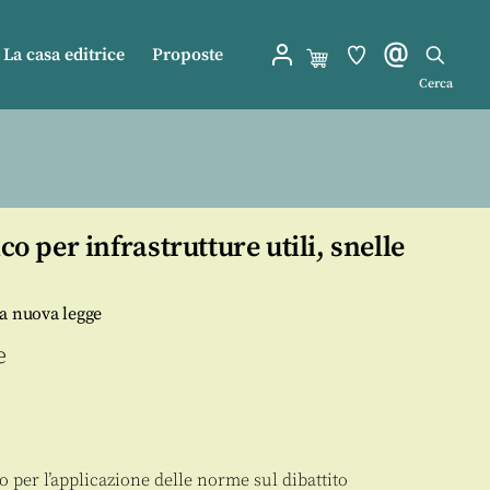
La casa editrice
Proposte
Cerca
ico per infrastrutture utili, snelle
la nuova legge
e
 per l’applicazione delle norme sul dibattito