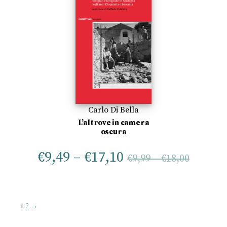
Carlo Di Bella
L’altrove in camera
oscura
€
9,49
–
€
17,10
€
9,99
–
€
18,00
1
2
→