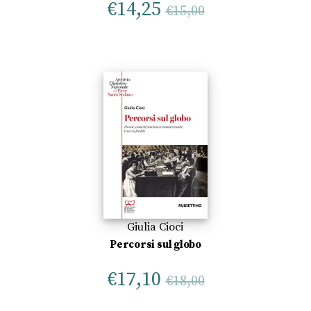
€
14,25
€
15,00
Giulia Cioci
Percorsi sul globo
€
17,10
€
18,00