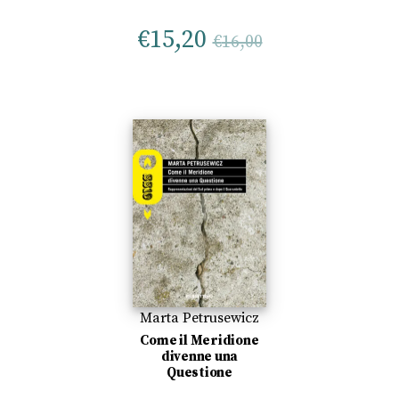
€
15,20
€
16,00
Marta Petrusewicz
Come il Meridione
divenne una
Questione