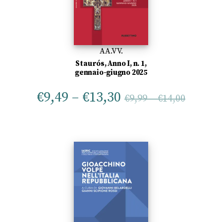
AA.VV.
Staurós, Anno I, n. 1,
gennaio-giugno 2025
€
9,49
–
€
13,30
€
9,99
–
€
14,00