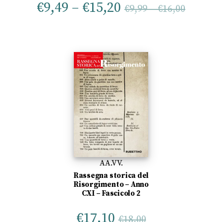
€
9,49
–
€
15,20
€
9,99
–
€
16,00
AA.VV.
Rassegna storica del
Risorgimento – Anno
CXI – Fascicolo 2
€
17,10
€
18,00