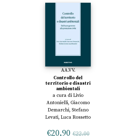
AA.VV.
Controllo del
territorio e disastri
ambientali
a cura di
Livio
Antonielli
,
Giacomo
Demarchi
,
Stefano
Levati
,
Luca Rossetto
€
20,90
€
22,00