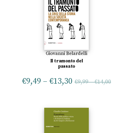
Giovanni Belardelli
Il tramonto del
passato
€
9,49
–
€
13,30
€
9,99
–
€
14,00