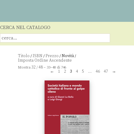
CERCA NEL CATALOGO
Titolo
ISBN
Prezzo
Novità
/
/
/
/
32
48
Mostra
/
– 33–48 di 746
←
1
2
3
4
5
…
46
47
→