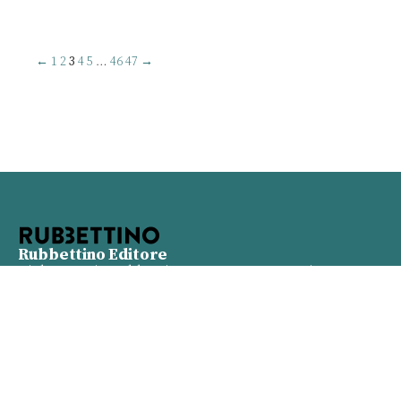
←
1
2
3
4
5
…
46
47
→
Rubbettino Editore
Viale Rosario Rubbettino n. 10 - 88049 Soveria
Mannelli (CZ) Partita Iva 01933480798
Info
Contatti
Proposte
Privacy policy