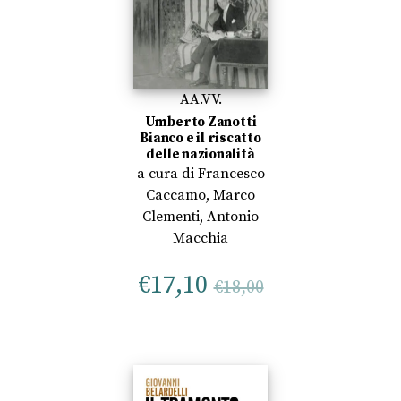
AA.VV.
Umberto Zanotti
Bianco e il riscatto
delle nazionalità
a cura di
Francesco
Caccamo
,
Marco
Clementi
,
Antonio
Macchia
€
17,10
€
18,00