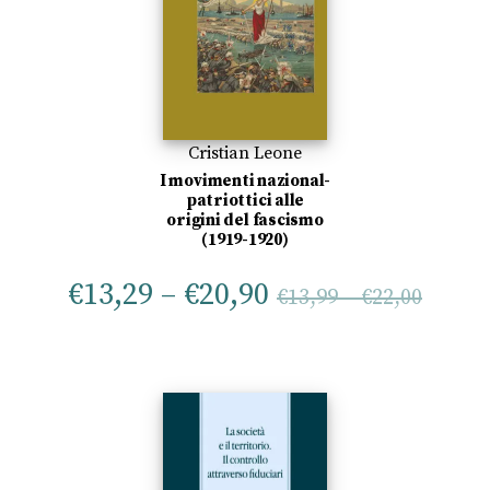
Cristian Leone
I movimenti nazional-
patriottici alle
origini del fascismo
(1919-1920)
€
13,29
–
€
20,90
€
13,99
–
€
22,00