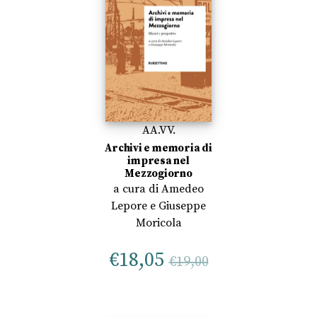
AA.VV.
Archivi e memoria di
impresa nel
Mezzogiorno
a cura di
Amedeo
Lepore
e
Giuseppe
Moricola
€
18,05
€
19,00