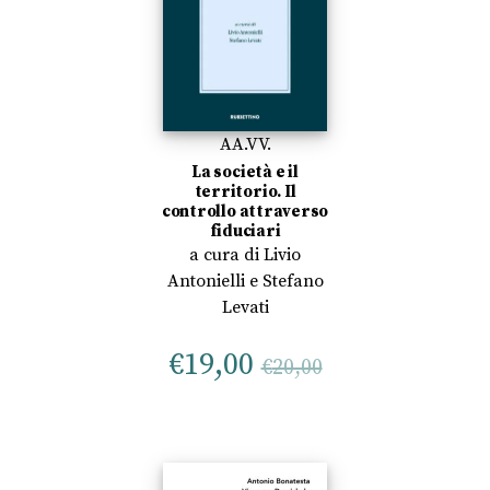
AA.VV.
La società e il
territorio. Il
controllo attraverso
fiduciari
a cura di
Livio
Antonielli
e
Stefano
Levati
€
19,00
€
20,00