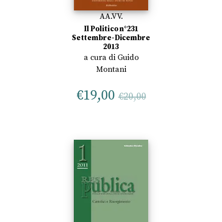
AA.VV.
Il Politico n°231
Settembre-Dicembre
2013
a cura di
Guido
Montani
€
19,00
€
20,00