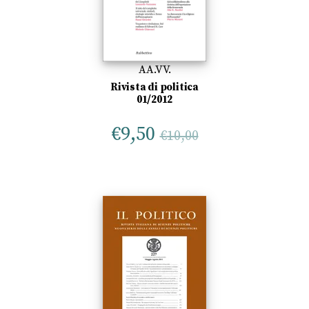
AA.VV.
Rivista di politica
01/2012
€
9,50
€
10,00