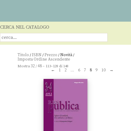
CERCA NEL CATALOGO
Titolo
ISBN
Prezzo
Novità
/
/
/
/
32
48
Mostra
/
– 113–128 di 148
←
1
2
…
6
7
8
9
10
→