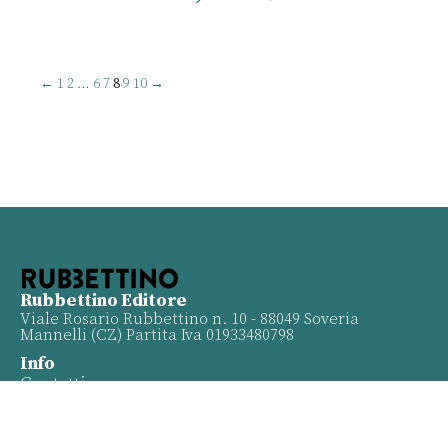
←
1
2
…
6
7
8
9
10
→
Rubbettino Editore
Viale Rosario Rubbettino n. 10 - 88049 Soveria
Mannelli (CZ) Partita Iva 01933480798
Info
Contatti
Proposte
Privacy policy