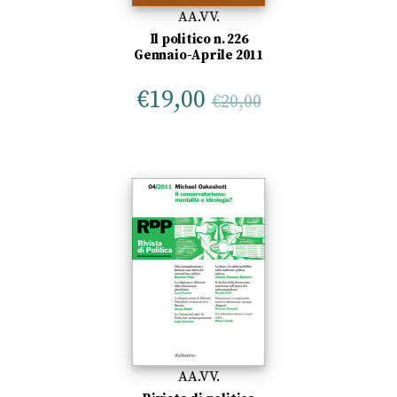
AA.VV.
Il politico n. 226
Gennaio-Aprile 2011
€
19,00
€
20,00
AA.VV.