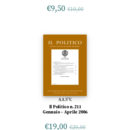
€
9,50
€
10,00
AA.VV.
Il Politico n. 211
Gennaio – Aprile 2006
€
19,00
€
20,00