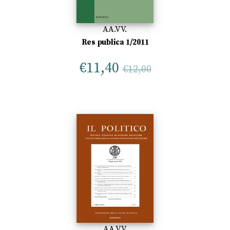
AA.VV.
Res publica 1/2011
€
11,40
€
12,00
AA.VV.