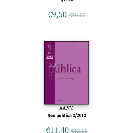
€
9,50
€
10,00
AA.VV.
Res publica 2/2012
€
11,40
€
12,00