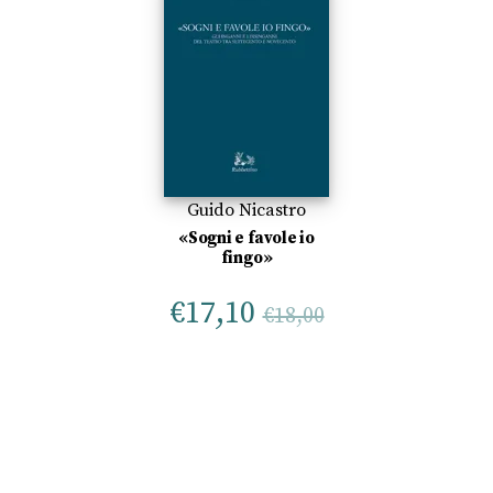
Guido Nicastro
«Sogni e favole io
fingo»
€
17,10
€
18,00