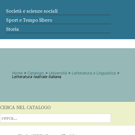
Società e scienze sociali
Sport e Tempo libero
Storia
Home
>
Catalogo
>
Università
>
Letteratura e Linguistica
>
Letteratura teatrale italiana
CERCA NEL CATALOGO