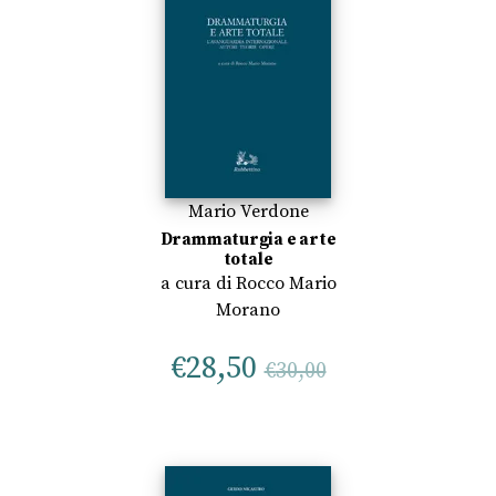
Mario Verdone
Drammaturgia e arte
totale
a cura di
Rocco Mario
Morano
€
28,50
€
30,00