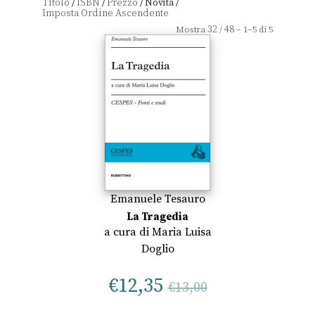
Titolo
ISBN
Prezzo
Novità
/
/
/
/
32
48
Mostra
/
– 1–5 di 5
Emanuele Tesauro
La Tragedia
a cura di
Maria Luisa
Doglio
€
12,35
€
13,00