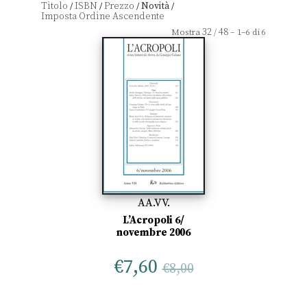
Titolo
ISBN
Prezzo
Novità
/
/
/
/
32
48
Mostra
/
– 1–6 di 6
AA.VV.
L’Acropoli 6/
novembre 2006
€
7,60
€
8,00