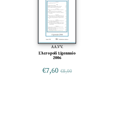
AA.VV.
L’Acropoli 1/gennaio
2006
€
7,60
€
8,00