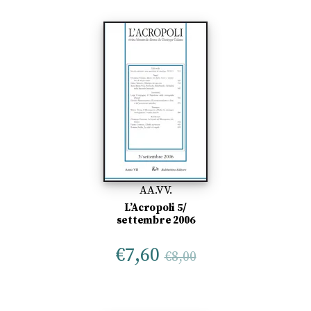
AA.VV.
L’Acropoli 5/
settembre 2006
€
7,60
€
8,00