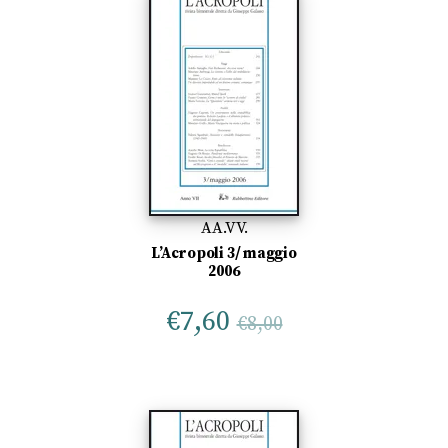
AA.VV.
L’Acropoli 3/ maggio
2006
€
7,60
€
8,00