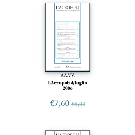
AA.VV.
L’Acropoli 4/luglio
2006
€
7,60
€
8,00