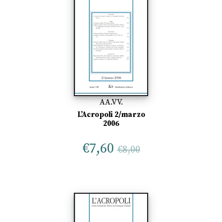
AA.VV.
L’Acropoli 2/marzo
2006
€
7,60
€
8,00