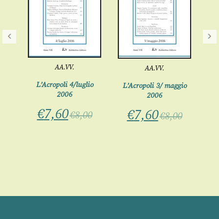
AA.VV.
AA.VV.
L’Acropoli 4/luglio
mbre
L’Acropoli 3/ maggio
L
2006
2006
€
7,60
€
7,60
€
8,00
0
€
8,00