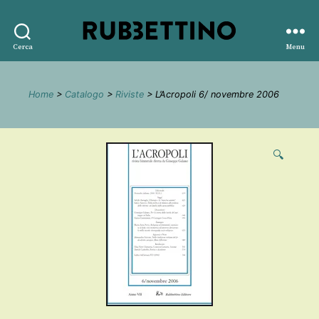
Rubbettino
Cerca
Menu
editore
Home
>
Catalogo
>
Riviste
> L’Acropoli 6/ novembre 2006
🔍