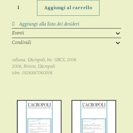
L'Acropoli
6/
Aggiungi al carrello
novembre
2006
quantità
Aggiungi alla lista dei desideri
Eventi
Condividi
collana:
L'Acropoli
, bic:
GBCS
,
2006
2006
,
Riviste
,
L'Acropoli
isbn:
1826887060006