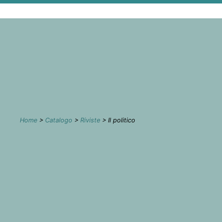
Home
>
Catalogo
>
Riviste
> Il politico