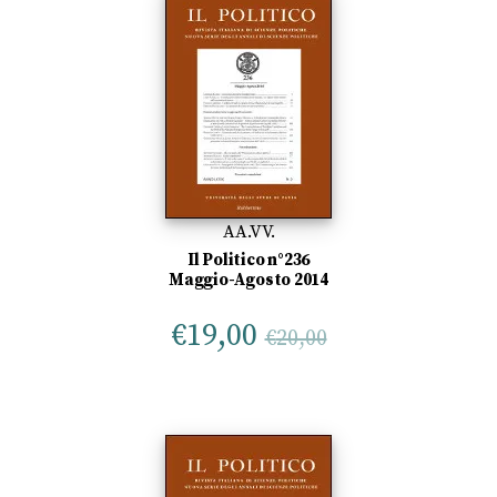
AA.VV.
Il Politico n°236
Maggio-Agosto 2014
€
19,00
€
20,00