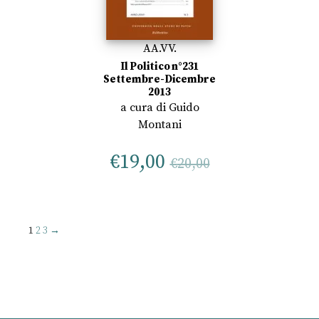
AA.VV.
Il Politico n°231
Settembre-Dicembre
2013
a cura di
Guido
Montani
€
19,00
€
20,00
1
2
3
→