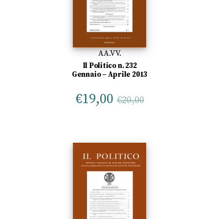
AA.VV.
Il Politico n. 232
Gennaio – Aprile 2013
€
19,00
€
20,00