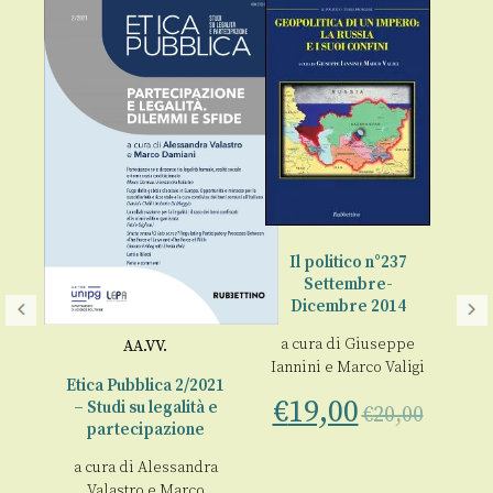
Il politico n°237
Settembre-
Dicembre 2014
a cura di
Giuseppe
i
AA.VV.
Iannini
e
Marco Valigi
ico
Etica Pubblica 2/2021
€
19,00
– Studi su legalità e
€
20,00
partecipazione
€
a cura di
Alessandra
00
Valastro
e
Marco