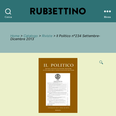
Rubbettino
Cerca
Menu
editore
Home
>
Catalogo
>
Riviste
> Il Politico n°234 Settembre-
Dicembre 2013
🔍