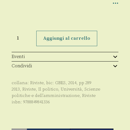
Il
Politico
Aggiungi al carrello
n°234
Settembre-
Dicembre
2013
Eventi
quantità
Condividi
collana:
Riviste
, bic:
GBES
,
2014
, pp
289
2013
,
Riviste
,
Il politico
,
Università
,
Scienze
politiche e dell’amministrazione
,
Riviste
isbn:
9788849841336