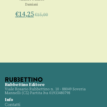
Damiani
€
14,25
€
15,00
Rubbettino Editore
Viale Rosario Rubbettino n. 10 - 88049 Soveria
Mannelli (CZ) Partita Iva 01933480798
Info
Contatti