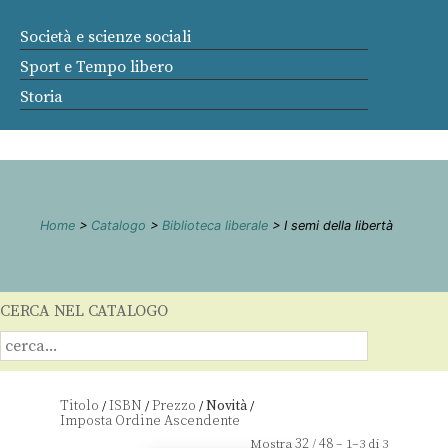
Società e scienze sociali
Sport e Tempo libero
Storia
Home
>
Catalogo
>
Biblioteca liberale
> I semi della libertà
CERCA NEL CATALOGO
Titolo
ISBN
Prezzo
Novità
/
/
/
/
32
48
Mostra
/
– 1–3 di 3