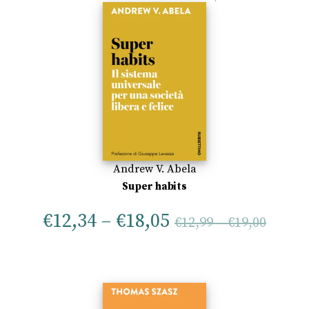
Andrew V. Abela
Super habits
€
12,34
–
€
18,05
€
12,99
–
€
19,00