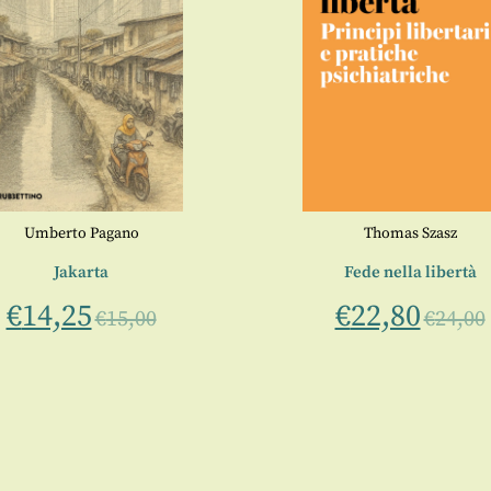
Umberto Pagano
Thomas Szasz
Jakarta
Fede nella libertà
€
14,25
€
22,80
€
15,00
€
24,00