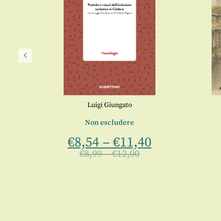
Luigi Giungato
Non escludere
10
€
8,54
–
€
11,40
€
8,99
–
€
12,00