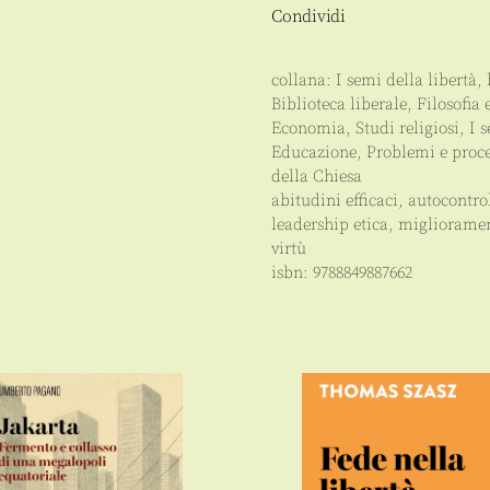
Condividi
collana:
I semi della libertà
,
Biblioteca liberale
,
Filosofia 
Economia
,
Studi religiosi
,
I 
Educazione
,
Problemi e proce
della Chiesa
abitudini efficaci
,
autocontro
leadership etica
,
miglioramen
virtù
isbn:
9788849887662