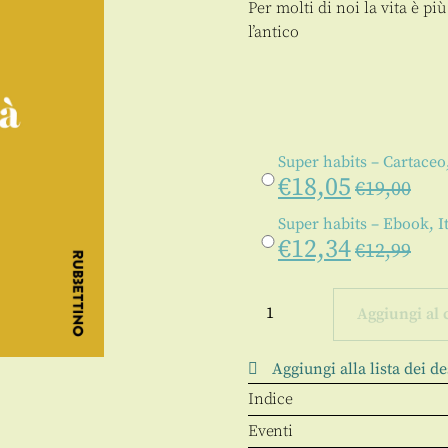
Per molti di noi la vita è 
l’antico
Super habits – Cartaceo,
€
18,05
€
19,00
Super habits – Ebook, I
€
12,34
€
12,99
Super
habits
Aggiungi al 
quantità
Aggiungi alla lista dei de
Indice
Eventi