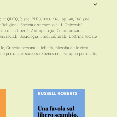
 bic:
QDTQ
, bisac:
PHI005000
,
2026
, pp
248
,
Italiano
e Religione
,
Società e scienze sociali
,
Università
,
semi della libertà
,
Antropologia
,
Comunicazione
,
ssi sociali
,
Sociologia
,
Studi culturali
,
Dottrina sociale
llo
,
Crescita personale
,
felicità
,
filosofia delle virtù
,
to personale
,
successo e benessere
,
sviluppo personale
,