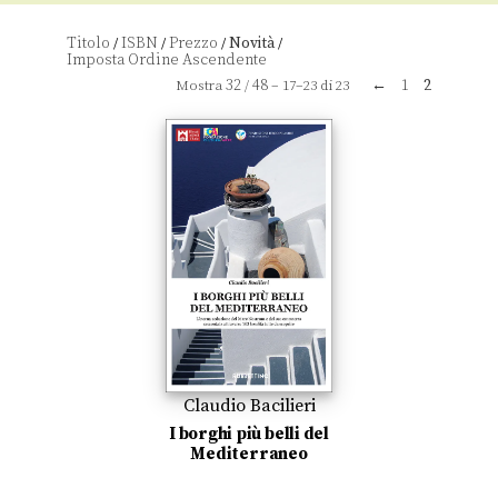
Titolo
ISBN
Prezzo
Novità
/
/
/
/
32
48
←
1
2
Mostra
/
– 17–23 di 23
Claudio Bacilieri
I borghi più belli del
Mediterraneo