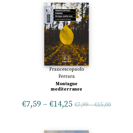
Francescopaolo
Ferrara
Montagne
mediterranee
€
7,59
–
€
14,25
€
7,99
–
€
15,00