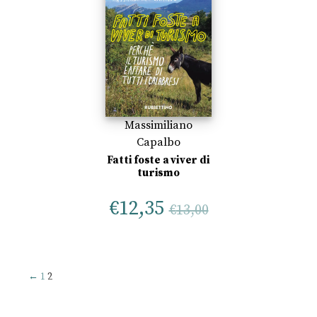
Massimiliano
Capalbo
Fatti foste a viver di
turismo
€
12,35
€
13,00
←
1
2