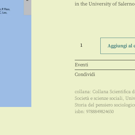
in the University of Salerno
Youth,
Control,
Aggiungi al 
Citizenship,
Social
Reproduction
quantità
Eventi
Condividi
collana:
Collana Scientifica d
Società e scienze sociali
,
Univ
Storia del pensiero sociologic
isbn:
9788849824650