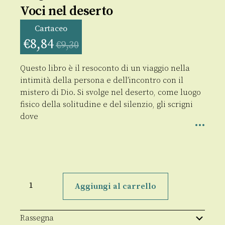
Voci nel deserto
Cartaceo
€
8,84
€
9,30
Questo libro è il resoconto di un viaggio nella
intimità della persona e dell’incontro con il
mistero di Dio. Si svolge nel deserto, come luogo
fisico della solitudine e del silenzio, gli scrigni
dove
Voci
nel
Aggiungi al carrello
deserto
quantità
Rassegna