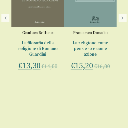
Gianluca Bellusci
Francesco Donadio
a e
La filosofia della
La religione come
religione di Romano
pensiero e come
to
Guardini
azione
€
€
13,30
€
15,20
€
14,00
€
16,00
,
00