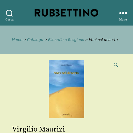
Rubbettino
Cerca
Menu
editore
Home
>
Catalogo
>
Filosofia e Religione
> Voci nel deserto
🔍
Virgilio Maurizi