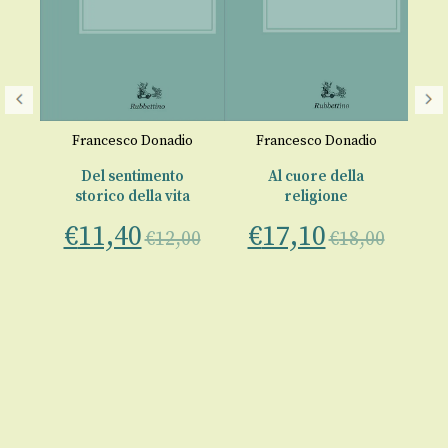
F
io
Francesco Donadio
Francesco Donadio
na
Del sentimento
Al cuore della
storico della vita
religione
00
€
11,40
€
17,10
€
12,00
€
18,00