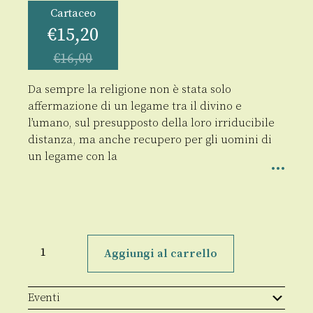
Cartaceo
€
15,20
€
16,00
Da sempre la religione non è stata solo
affermazione di un legame tra il divino e
l’umano, sul presupposto della loro irriducibile
distanza, ma anche recupero per gli uomini di
un legame con la
La
religione
Aggiungi al carrello
come
pensiero
e
come
Eventi
azione