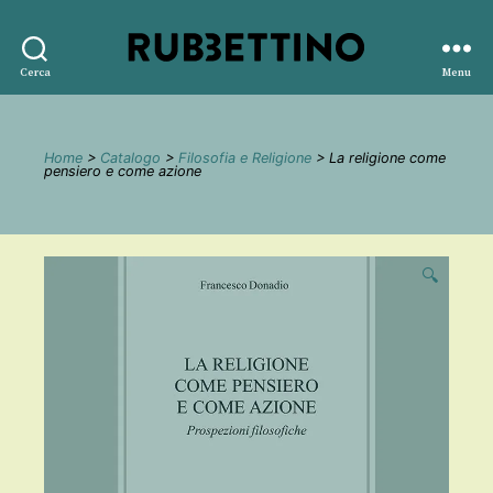
Rubbettino
Cerca
Menu
editore
Home
>
Catalogo
>
Filosofia e Religione
> La religione come
pensiero e come azione
🔍