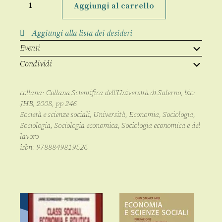
e
Aggiungi al carrello
persistenze
nel
Golfo
Aggiungi alla lista dei desideri
di
Policastro
Eventi
(1950-
1980)
Condividi
quantità
collana:
Collana Scientifica dell'Università di Salerno
, bic:
JHB
,
2008
, pp
246
Società e scienze sociali
,
Università
,
Economia
,
Sociologia
,
Sociologia
,
Sociologia economica
,
Sociologia economica e del
lavoro
isbn:
9788849819526