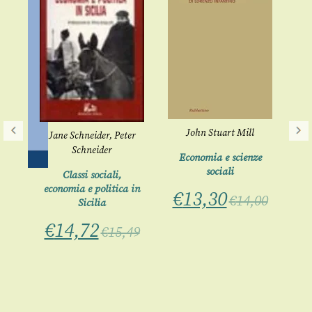
John Stuart Mill
Jane Schneider
,
Peter
Schneider
Economia e scienze
sociali
Classi sociali,
Soc
economia e politica in
€
13,30
€
14,00
Sicilia
lle
ia e
€
14,72
€
15,49
uali
lo
00