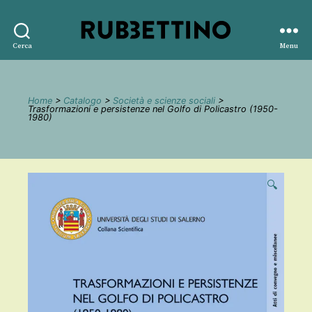
Rubbettino
Cerca
Menu
editore
Home
>
Catalogo
>
Società e scienze sociali
>
Trasformazioni e persistenze nel Golfo di Policastro (1950-
1980)
🔍