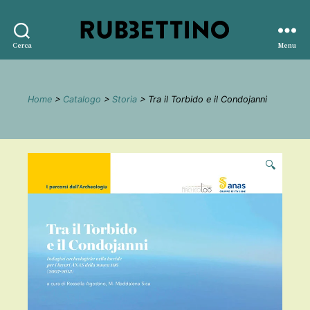
Rubbettino
Cerca
Menu
editore
Home
>
Catalogo
>
Storia
> Tra il Torbido e il Condojanni
🔍