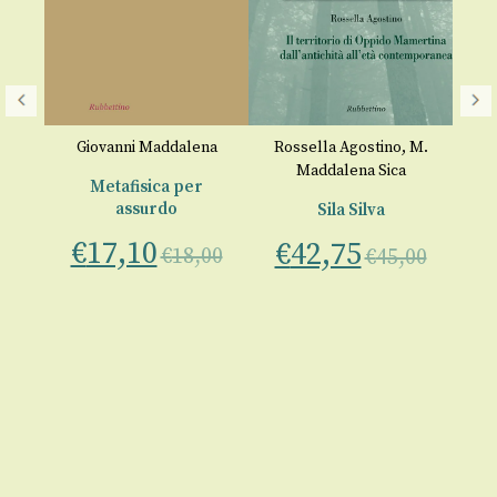
A
r
Giovanni Maddalena
Rossella Agostino
,
M.
Maddalena Sica
50
Metafisica per
An
assurdo
Sila Silva
€
17,10
na
€
42,75
€
€
18,00
€
45,00
ca
00