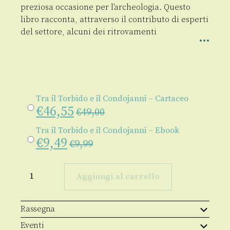
preziosa occasione per l’archeologia. Questo
libro racconta, attraverso il contributo di esperti
del settore, alcuni dei ritrovamenti
Tra il Torbido e il Condojanni – Cartaceo
€
46,55
€
49,00
Tra il Torbido e il Condojanni – Ebook
€
9,49
€
9,99
Tra
il
Aggiungi al carrello
Torbido
e
il
Condojanni
Rassegna
quantità
Eventi