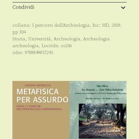
Condividi
collana:
I percorsi dell'Archeologia
, bic:
HD
,
2019
,
pp
304
Storia
,
Università
,
Archeologia
,
Archeologia
archeologia
,
Locride
,
ss106
isbn:
9788849857245