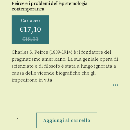
Peirce e i problemi dell'epistemologia
contemporanea
Cartaceo
€
17,10
€
18,00
Charles S. Peirce (1839-1914) è il fondatore del
pragmatismo americano. La sua geniale opera di
scienziato e di filosofo è stata a lungo ignorata a
causa delle vicende biografiche che gli
impedirono in vita
Metafisica
per
Aggiungi al carrello
assurdo
quantità