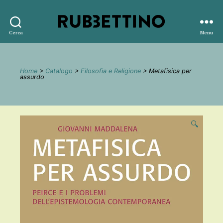
Rubbettino
Cerca
Menu
editore
Home
>
Catalogo
>
Filosofia e Religione
> Metafisica per
assurdo
🔍