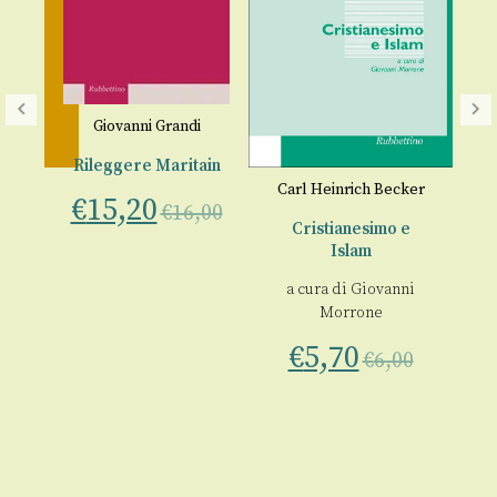
Giovanni Grandi
Rileggere Maritain
Carl Heinrich Becker
Lu
€
15,20
€
16,00
Cristianesimo e
Islam
i
a cura di
Giovanni
€
Morrone
€
5,70
00
€
6,00