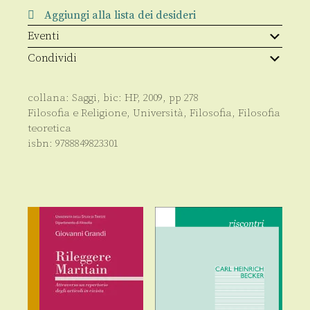
Aggiungi alla lista dei desideri
Eventi
Condividi
collana:
Saggi
, bic:
HP
,
2009
, pp
278
Filosofia e Religione
,
Università
,
Filosofia
,
Filosofia
teoretica
isbn:
9788849823301