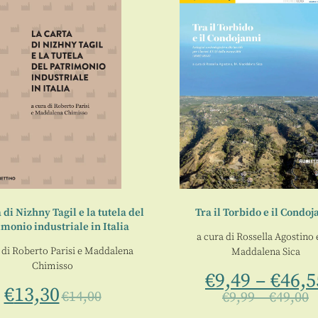
 di Nizhny Tagil e la tutela del
Tra il Torbido e il Condoj
imonio industriale in Italia
a cura di
Rossella Agostino
 di
Roberto Parisi
e
Maddalena
Maddalena Sica
Chimisso
€
9,49
–
€
46,5
€
13,30
€
14,00
€
9,99
–
€
49,00