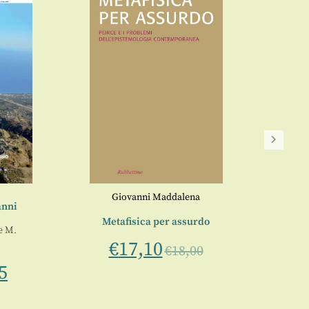
Al di
a cura d
Giovanni Maddalena
anni
Metafisica per assurdo
e
M.
€
17,10
€
18,00
5