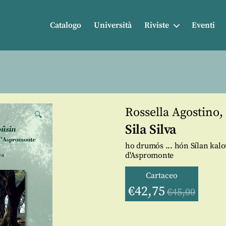
Catalogo
Università
Riviste
Eventi
Rossella Agostino
,
🔍
Sila Silva
ho drumós ... hón Sílan kal
d'Aspromonte
Cartaceo
€
42,75
€
45,00