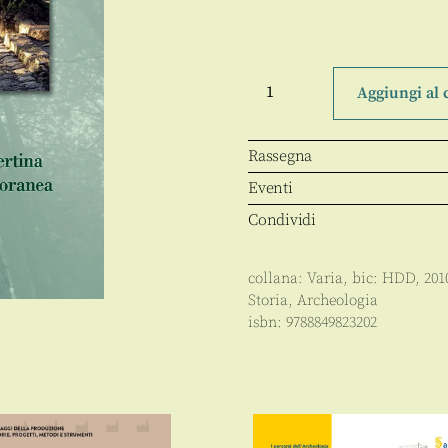
Sila
Silva
Aggiungi al 
quantità
Rassegna
Eventi
Condividi
collana:
Varia
, bic:
HDD
,
201
Storia
,
Archeologia
isbn:
9788849823202