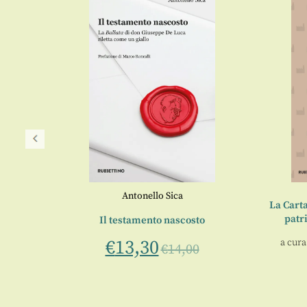
Antonello Sica
oggetti
La Carta
patr
Il testamento nascosto
riele
€
13,30
a cura
essio
€
14,00