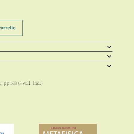
carrello
0
, pp
588 (3 voll. ind.)