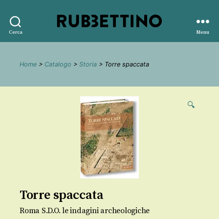
Rubbettino
Cerca
Menu
editore
Home
>
Catalogo
>
Storia
> Torre spaccata
🔍
Torre spaccata
Roma S.D.O. le indagini archeologiche