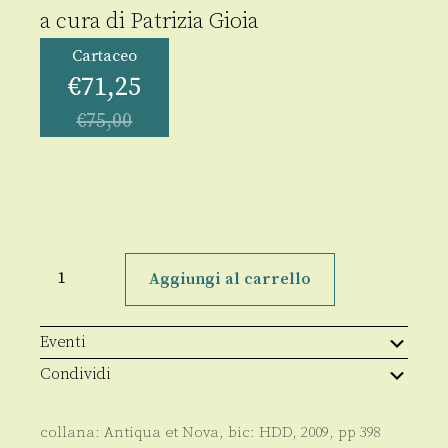
a cura di
Patrizia Gioia
Cartaceo
€
71,25
€
75,00
Torre
spaccata
Aggiungi al carrello
quantità
Eventi
Condividi
collana:
Antiqua et Nova
, bic:
HDD
,
2009
, pp
398