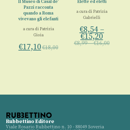
a
Il Museo di Casal de’
Elette ed eletti
€
Pazzi racconta
a
a cura di
Patrizia
quando a Roma
Gabrielli
vivevano gli elefanti
ari
€
8,54
–
a cura di
Patrizia
€
15,20
Gioia
00
€
8,99
–
€
16,00
€
17,10
€
18,00
Rubbettino Editore
Viale Rosario Rubbettino n. 10 - 88049 Soveria