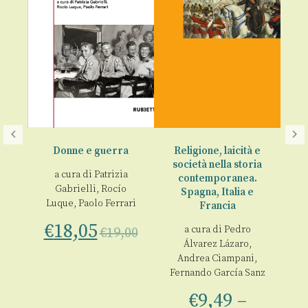
rlo
Donne e guerra
Religione, laicità e
società nella storia
L
a cura di
Patrizia
contemporanea.
a
Gabrielli
,
Rocío
Spagna, Italia e
 1
Luque
,
Paolo Ferrari
Francia
€
00
€
18,05
a cura di
Pedro
€
19,00
Álvarez Lázaro
,
Andrea Ciampani
,
Fernando García Sanz
€
9,49
–