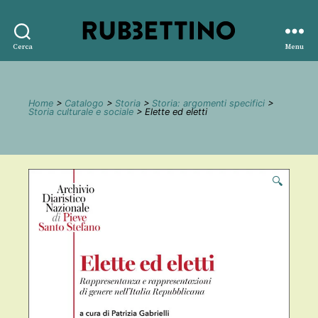
Rubbettino
Cerca
Menu
editore
Home
>
Catalogo
>
Storia
>
Storia: argomenti specifici
>
Storia culturale e sociale
> Elette ed eletti
🔍