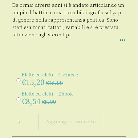
Da ormai diversi anni si è andato articolando un
ampio dibattito e una ricca bibliografia sul gap
di genere nella rappresentanza politica. Sono
stati esaminati fattori, variabili e si è prestata
attenzione agli stereotipi
Elette ed eletti – Cartaceo
€
15,20
€
16,00
Elette ed eletti – Ebook
€
8,54
€
8,99
Elette
ed
Aggiungi al carrello
eletti
quantità