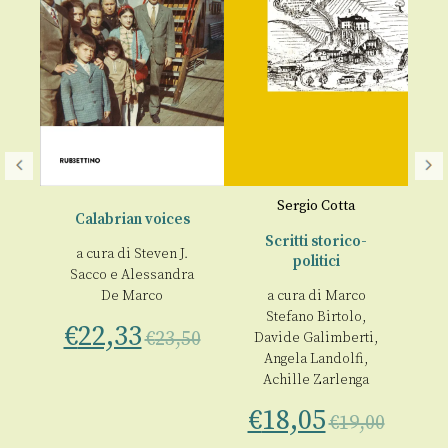
Sergio Cotta
le
Calabrian voices
del
Scritti storico-
Et
a cura di
Steven J.
politici
– 
Sacco
e
Alessandra
De Marco
a cura di
Marco
a 
Stefano Birtolo
,
€
22,33
si
€
23,50
Davide Galimberti
,
Angela Landolfi
,
00
Achille Zarlenga
€
€
18,05
€
19,00