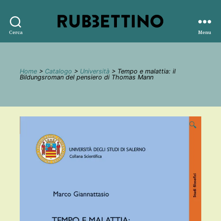
Rubbettino
Cerca
Menu
editore
Home
>
Catalogo
>
Università
> Tempo e malattia: il
Bildungsroman del pensiero di Thomas Mann
🔍