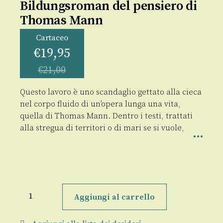
Bildungsroman del pensiero di
Thomas Mann
Cartaceo
€
19,95
€
21,00
Questo lavoro è uno scandaglio gettato alla cieca
nel corpo fluido di un’opera lunga una vita,
quella di Thomas Mann. Dentro i testi, trattati
alla stregua di territori o di mari se si vuole,
Tempo
e
Aggiungi al carrello
malattia:
il
Bildungsroman