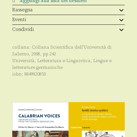
Aggiungi alla lista dei desideri
del
pensiero
Rassegna
di
Thomas
Eventi
Mann
quantità
Condividi
collana:
Collana Scientifica dell'Università di
Salerno
,
2008
, pp
242
Università
,
Letteratura e Linguistica
,
Lingue e
letterature germaniche
isbn:
8849820850