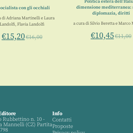
Politica estera dell’Itali
dimensione mediterranea: s
socialista con gli occhiali
diplomazia, diritti
a di
Adriana Martinelli
e
Laura
a cura di
Silvio Beretta
e
Marco 
Landolfi, Flavia Landolfi
€
10,45
€
15,20
€
11,00
€
16,00
Editore
Info
o Rubbettino n. 10 -
Contatti
a Mannelli (CZ) Partita
Proposte
0798
Privacy policy