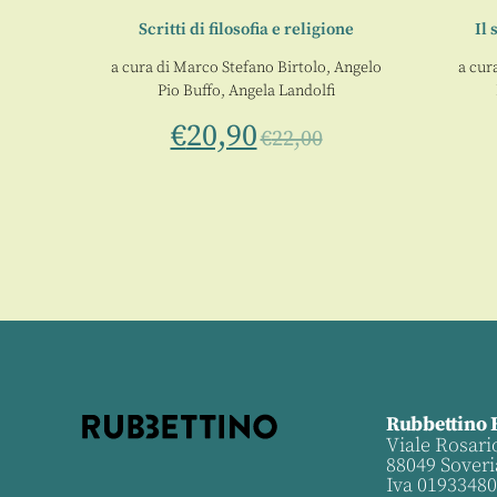
te e
Scritti di filosofia e religione
Il 
a cura di
Marco Stefano Birtolo
,
Angelo
a cur
Pio Buffo
,
Angela Landolfi
€
20,90
€
22,00
Rubbettino 
Viale Rosari
88049 Soveri
Iva 0193348