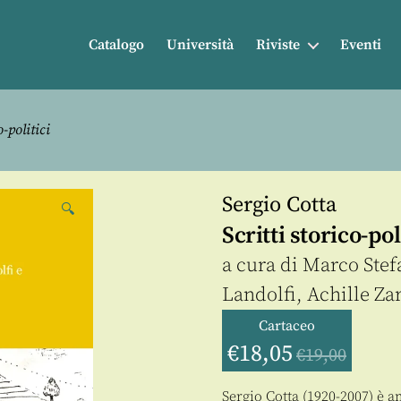
Catalogo
Università
Riviste
Eventi
o-politici
Sergio Cotta
🔍
Scritti storico-pol
a cura di
Marco Stef
Landolfi
,
Achille Za
Cartaceo
€
18,05
€
19,00
Sergio Cotta (1920-2007) è 