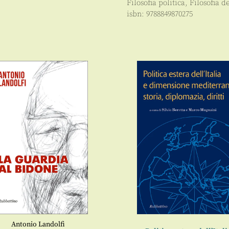
Filosofia politica
,
Filosofia de
isbn:
9788849870275
Antonio Landolfi