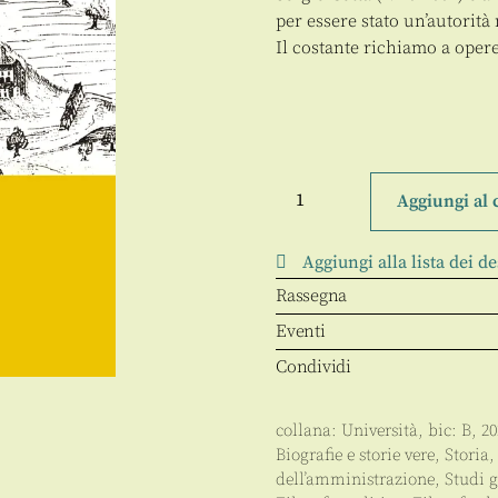
per essere stato un’autorità 
Il costante richiamo a ope
Scritti
storico-
Aggiungi al 
politici
quantità
Aggiungi alla lista dei de
Rassegna
Eventi
Condividi
collana:
Università
, bic:
B
,
20
Biografie e storie vere
,
Storia
dell’amministrazione
,
Studi g