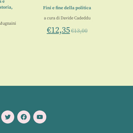
a e
toria,
Fini e fine della politica
a cura di
Davide Cadeddu
Mugnaini
€
12,35
€
13,00
Twitter
Facebook
Youtube