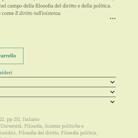
nel campo della filosofia del diritto e della politica.
re come
Il diritto nell’esistenza
carrello
sideri
22
, pp
252
,
Italiano
,
Università
,
Filosofia
,
Scienze politiche e
iuridici
,
Filosofia del diritto
,
Filosofia politica
,