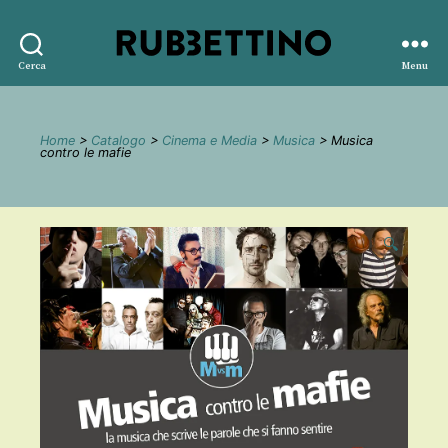
Rubbettino
Cerca
Menu
editore
Home
>
Catalogo
>
Cinema e Media
>
Musica
> Musica
contro le mafie
🔍