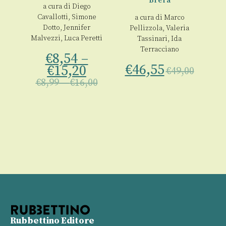
00
Brera
a cura di
Diego
Cavallotti
,
Simone
a cura di
Marco
Dotto
,
Jennifer
Pellizzola
,
Valeria
Malvezzi
,
Luca Peretti
Tassinari
,
Ida
Terracciano
€
8,54
–
€
46,55
€
15,20
€
49,00
€
8,99
–
€
16,00
Rubbettino Editore