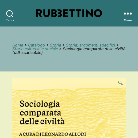
Rubbettino
Cerca
Menu
editore
Home
>
Catalogo
>
Storia
>
Storia: argomenti specifici
>
Storia culturale e sociale
> Sociologia comparata delle civiltà
(pdf scaricabile)
🔍