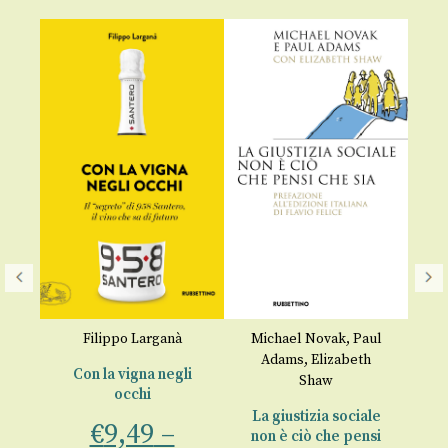
Filippo Larganà
Michael Novak
,
Paul
Do
Adams
,
Elizabeth
G
Con la vigna negli
Shaw
e
occhi
de
La giustizia sociale
€
9,49
–
P
non è ciò che pensi