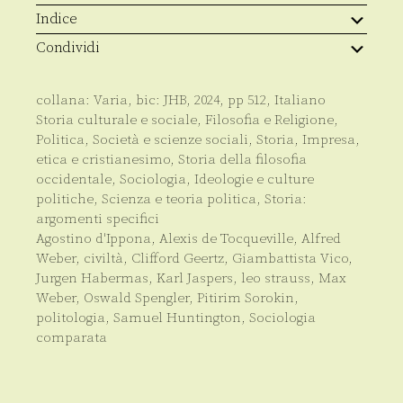
(pdf
scaricabile)
Indice
quantità
Condividi
collana:
Varia
, bic:
JHB
,
2024
, pp
512
,
Italiano
Storia culturale e sociale
,
Filosofia e Religione
,
Politica
,
Società e scienze sociali
,
Storia
,
Impresa,
etica e cristianesimo
,
Storia della filosofia
occidentale
,
Sociologia
,
Ideologie e culture
politiche
,
Scienza e teoria politica
,
Storia:
argomenti specifici
Agostino d'Ippona
,
Alexis de Tocqueville
,
Alfred
Weber
,
civiltà
,
Clifford Geertz
,
Giambattista Vico
,
Jurgen Habermas
,
Karl Jaspers
,
leo strauss
,
Max
Weber
,
Oswald Spengler
,
Pitirim Sorokin
,
politologia
,
Samuel Huntington
,
Sociologia
comparata