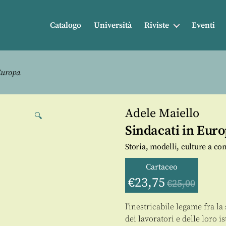
Catalogo
Università
Riviste
Eventi
Europa
Adele Maiello
🔍
Sindacati in Eur
Storia, modelli, culture a co
Cartaceo
€
23,75
€
25,00
l’inestricabile legame fra l
dei lavoratori e delle loro i