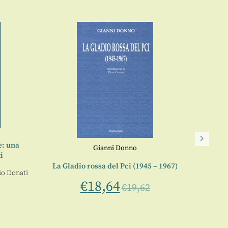
e: una
Gianni Donno
i
La Gladio rossa del Pci (1945 – 1967)
io Donati
€
18,64
€
19,62