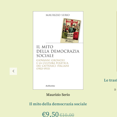
Le tras
a
Maurizio Serio
Unità a
Il mito della democrazia sociale
€
9,50
€
10,00