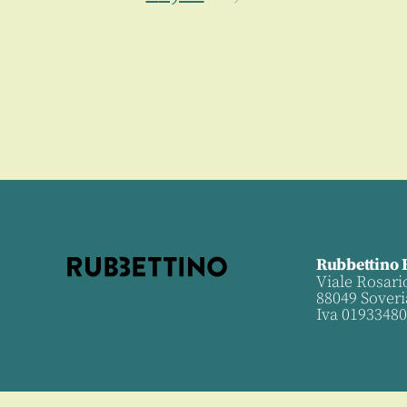
0
Rubbettino 
Viale Rosari
88049 Soveri
Iva 0193348