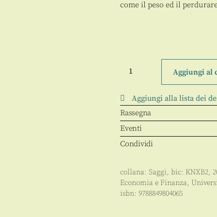
come il peso ed il perdurare 
Sindacati
in
Aggiungi al 
Europa
quantità
Aggiungi alla lista dei de
Rassegna
Eventi
Condividi
collana:
Saggi
, bic:
KNXB2
,
2
Economia e Finanza
,
Univers
isbn:
9788849804065