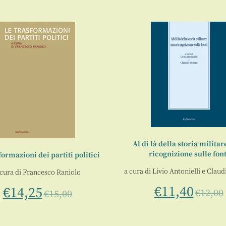
Al di là della storia militar
ricognizione sulle font
formazioni dei partiti politici
a cura di
Livio Antonielli
e
Claud
 cura di
Francesco Raniolo
€
11,40
€
14,25
€
12,00
€
15,00