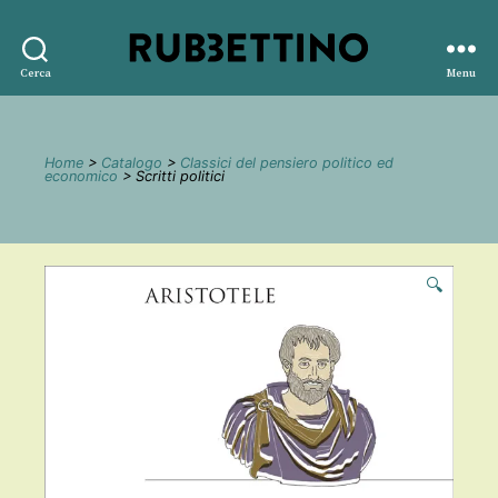
Rubbettino
Cerca
Menu
editore
Home
>
Catalogo
>
Classici del pensiero politico ed
economico
> Scritti politici
🔍