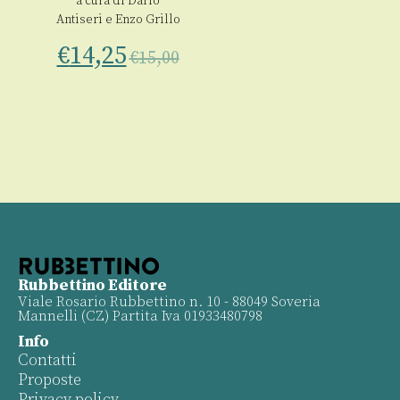
a cura di
Dario
Antiseri
e
Enzo Grillo
€
14,25
€
15,00
Rubbettino Editore
Viale Rosario Rubbettino n. 10 - 88049 Soveria
Mannelli (CZ) Partita Iva 01933480798
Info
Contatti
Proposte
Privacy policy